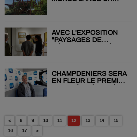
SAISON CE WEEK-END,
AVEC DE QUOI FAIRE
TRAVAILLER VOS
PIEDS !
AVEC L'EXPOSITION
"PAYSAGES DE
GÂTINE", LE MUSÉE DE
PARTHENAY FAIT "UN
CLIN D'ŒIL" AU
PROJET DE PARC
CHAMPDENIERS SERA
NATUREL RÉGIONAL
EN FLEUR LE PREMIER
MAI GRÂCE À LA FÊTE
DES PLANTES DES
JARDINIERS DU
PARADIS
<
8
9
10
11
12
13
14
15
16
17
>