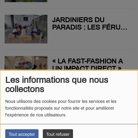
JARDINIERS DU
PARADIS : LES FÉRUS
DE JARDIN ONT
PROFITÉ DE 70
EXPOSANTS POUR
L'ÉVÉNEMENT
« LA FAST-FASHION A
TRADITIONNEL DE
UN IMPACT DIRECT » :
CHAMPDENIERS
L'ARTISTE QUI EXPOSE
Les informations que nous
À LA CHAPELLE DES
collectons
CORDELIERS ALERTE
SUR LES POLLUTIONS
LE CONSEIL
Nous utilisons des cookies pour fournir les services et les
DE L'EAU LIÉES À
fonctionnalités proposés sur notre site et pour améliorer
COMMUNAUTAIRE
L'INDUSTRIE TEXTILE
l'expérience de nos utilisateurs.
RENOUVELÉ EN
PARTHENAY-GÂTINE
FAIT SA RENTRÉE
Tout accepter
Tout refuser