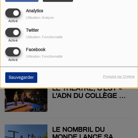
MOBILISATION CONTRE
Analytics
UNE FERMETURE DE
Utilisation: Analyse
CLASSE POUR LES
Activé
ÉLÈVES DU CHILLOU,
Twitter
DE SAINT-LOUP-
Utilisation: Fonctionnalité
Activé
LAMAIRÉ ET DE LOUIN :
LA CHAPELLE-
LE SCÉNARIO DE
Facebook
BERTRAND. LA TOUTE
L'ANNÉE SCOLAIRE
Utilisation: Fonctionnalité
Activé
PETITE CHAPELLE DE
DERNIÈRE VA-T-IL SE
LA MIOLIÈRE ABRITE
RÉPÉTER ?
UNE EXPOSITION
Propulsé par Orejime
Sauvegarder
DÉDIÉE AUX VIEUX
LE THÉÂTRE, C'EST «
OBJETS
L'ADN DU COLLÈGE DU
MARCHIOUX » À
PARTHENAY
LE NOMBRIL DU
MONDE LANCE SA