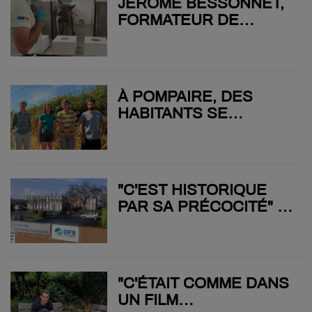
JÉRÔME BESSONNET,
FORMATEUR DE
CHIENS DE
DÉTECTION,
TRAVAILLE AVEC EUX
"DEPUIS 30 ANS"
À POMPAIRE, DES
HABITANTS SE
MOBILISENT CONTRE
L’IMPLANTATION D’UNE
ANTENNE RELAIS
"C'EST HISTORIQUE
PAR SA PRÉCOCITÉ" :
L'OFFICE FRANÇAIS DE
LA BIODIVERSITÉ
ALERTE SUR LE
NIVEAU DES COURS
"C'ÉTAIT COMME DANS
D'EAU ET DES
UN FILM
CONSÉQUENCES SUR