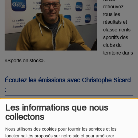
retrouvez
tous les
résultats et
classements
sportifs des
clubs du
territoire dans
«Sports en stock».
Écoutez les émissions avec Christophe Sicard
:
Les informations que nous
collectons
Nous utilisons des cookies pour fournir les services et les
fonctionnalités proposés sur notre site et pour améliorer