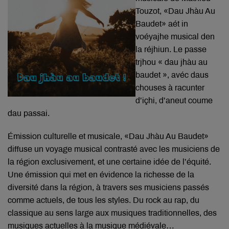
Touzot, «Dau Jhàu Au
Baudet» aét in
voéyajhe musical den
la réjhiun. Le passe
trjhou « dau jhàu au
baudet », avéc daus
chouses à racunter
d’içhi, d’aneut coume
dau passai.
Émission culturelle et musicale, «Dau Jhàu Au Baudet»
diffuse un voyage musical contrasté avec les musiciens de
la région exclusivement, et une certaine idée de l’équité.
Une émission qui met en évidence la richesse de la
diversité dans la région, à travers ses musiciens passés
comme actuels, de tous les styles. Du rock au rap, du
classique au sens large aux musiques traditionnelles, des
musiques actuelles à la musique médiévale…