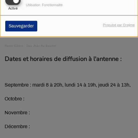
Utilisation: Fonctionnalité
Activé
Propulsé par Orejime
Sauvegarder
Radio Gâtine
·
Dau Jhàu Au Baudet
Dates et horaires de diffusion à l'antenne :
Septembre : mardi 8 à 20h, lundi 14 à 19h, jeudi 24 à 13h,
Octobre :
Novembre :
Décembre :