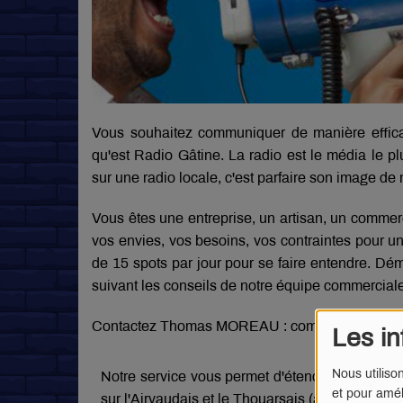
Vous souhaitez communiquer de manière effica
qu'est Radio Gâtine. La radio est le média le p
sur une radio locale, c'est parfaire son image d
Vous êtes une entreprise, un artisan, un comm
vos envies, vos besoins, vos contraintes pour un
de 15 spots par jour pour se faire entendre. Dé
suivant les conseils de notre équipe commerciale
Contactez Thomas MOREAU : commercial[at]radio
Les in
Nous utiliso
Notre service vous permet d'étendre votre comm
et pour amél
sur l'Airvaudais et le Thouarsais (avec Radio Va