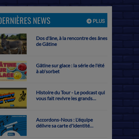
DERNIÈRES NEWS
PLUS
Dos d'âne, à la rencontre des ânes
de Gâtine
Gâtine sur glace : la série de l'été
à ab'sorbet
Histoire du Tour - Le podcast qui
vous fait revivre les grands
exploits français sur la Grande
Boucle
Accordons-Nous : L'équipe
délivre sa carte d'identité
musicale