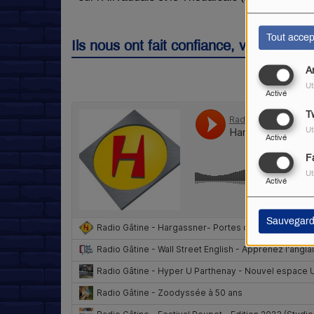
Tout accep
Ils nous ont fait confiance, voici quel
A
Ut
Activé
Tw
Ut
Activé
F
Ut
Activé
Sauvegard