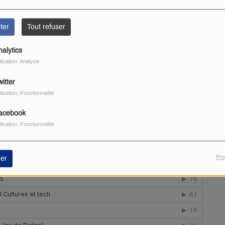
ter
Tout refuser
ques exemples de spots :
nalytics
ilisation: Analyse
itter
ilisation: Fonctionnalité
acebook
ilisation: Fonctionnalité
Pro
er