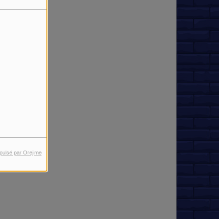
pulsé par Orejime