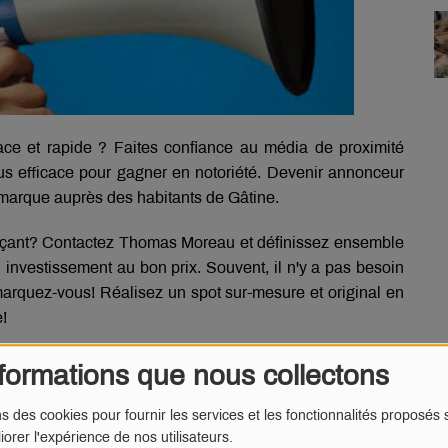
ce et rapide ? Faites confiance au média de proximité
lus efficace pour gagner en notoriété. Devenir annonceur
e marque auprès des habitants de Gâtine.
erçant? Contactez Thomas Moreau et définissez ensemble
 investissement au bon prix. Souvent, il n'y a pas besoin
marquez-vous! Réalisez un spot sur-mesure et original en
!
gatine.fr ou au 05 49 71 22 39
formations que nous collectons
ns des cookies pour fournir les services et les fonctionnalités proposés s
unication sur le Mellois, le Niortais (avec Radio D4B),
iorer l'expérience de nos utilisateurs.
l d'Or).