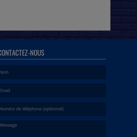
CONTACTEZ-NOUS
e nom est obligatoire. )
’email est obligatoire. )