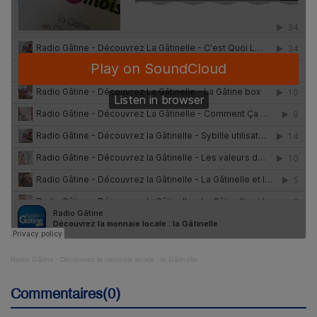
Radio Gâtine
·
Découvrez la monnaie locale : la Gâtinelle
Commentaires(0)