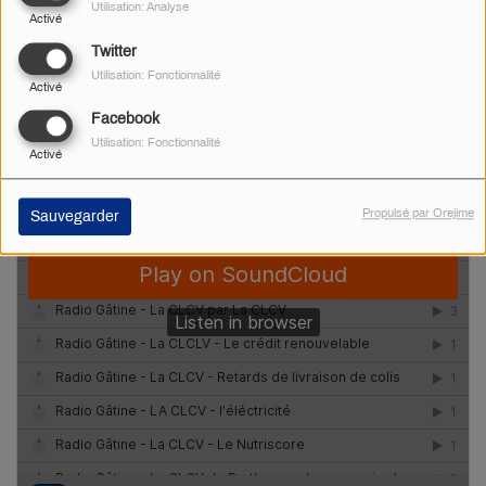
Utilisation: Analyse
Activé
Radio Gâtine
·
La CLCV - Juin septembre 2026
Radio Gâtine
·
La CLCV de mars à mai 2026
Twitter
Utilisation: Fonctionnalité
Activé
Facebook
Utilisation: Fonctionnalité
Activé
Propulsé par Orejime
Sauvegarder