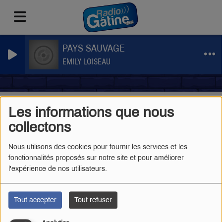
PAYS SAUVAGE
EMILY LOISEAU
Pages
Émissions
D'initiatives locales
RSS
Les informations que nous
D'initiatives locales
collectons
Nous utilisons des cookies pour fournir les services et les
fonctionnalités proposés sur notre site et pour améliorer
l'expérience de nos utilisateurs.
LA CHRONIQUE DU CRÉDIT MUTUEL
Tout accepter
Tout refuser