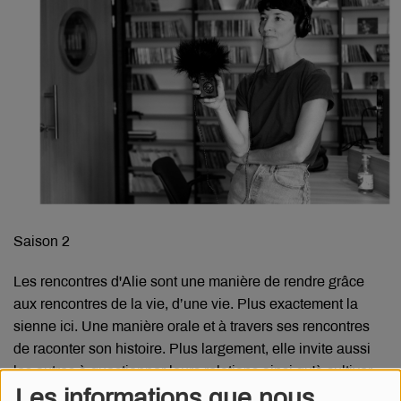
Saison 2
Les rencontres d'Alie sont une manière de rendre grâce
aux rencontres de la vie, d’une vie. Plus exactement la
sienne ici. Une manière orale et à travers ses rencontres
de raconter son histoire. Plus largement, elle invite aussi
les autres à questionner leurs relations ainsi qu'à cultiver
Les informations que nous
les rencontres, d'ici ou d'ailleurs, pour ne pas s'enfermer !