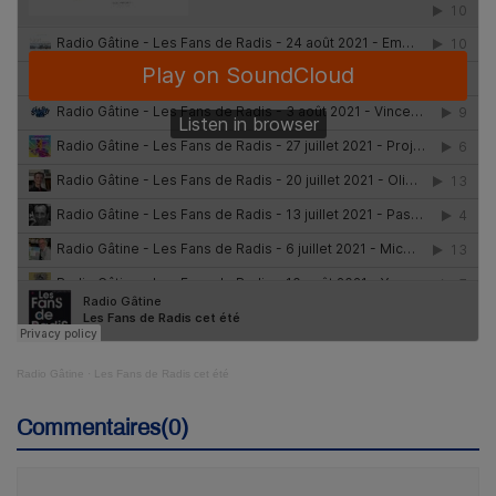
Radio Gâtine
·
Les Fans de Radis cet été
Commentaires(0)