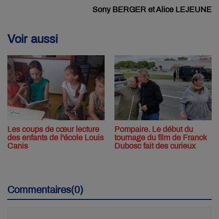
Sony BERGER et Alice LEJEUNE
Voir aussi
Les coups de cœur lecture
Pompaire. Le début du
des enfants de l'école Louis
tournage du film de Franck
Canis
Dubosc fait des curieux
Commentaires(0)