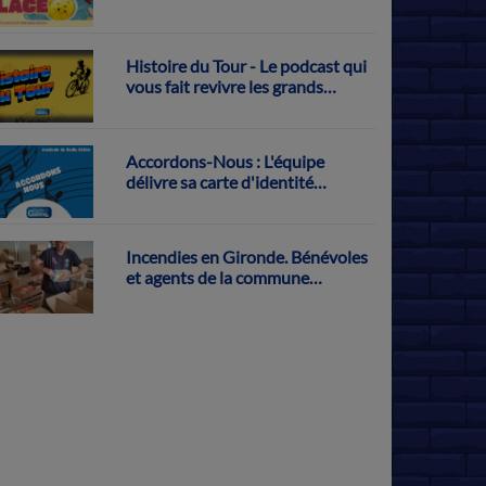
Histoire du Tour - Le podcast qui
vous fait revivre les grands
exploits français sur la Grande
Boucle
Accordons-Nous : L'équipe
délivre sa carte d'identité
musicale
Incendies en Gironde. Bénévoles
et agents de la commune
s'activent pour récolter des dons
à Parthenay