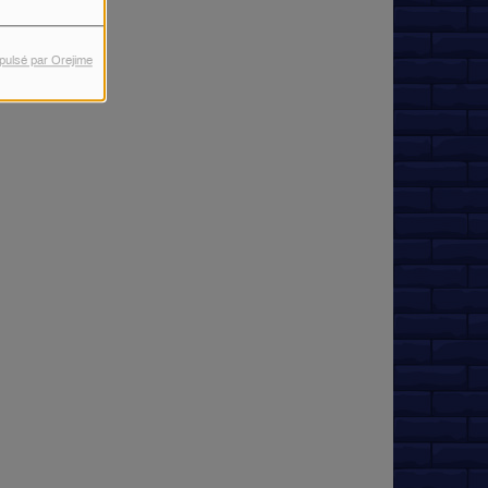
pulsé par Orejime