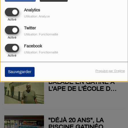
DANS UN CONTEXTE
Analytics
POLITIQUE
Utilisation: Analyse
INTERNATIONAL
Activé
INQUIÉTANT, ALLEZ-
Twitter
VOUS REGARDER LA
Utilisation: Fonctionnalité
Activé
COUPE DU MONDE DE
AU COLLÈGE MENDÈS-
FOOTBALL ?
Facebook
FRANCE DE
Utilisation: Fonctionnalité
Activé
PARTHENAY, LES
CM2/6ÈME FONT LA
PAIRE AU BRIDGE
Propulsé par Orejime
Sauvegarder
BALADE EN GÂTINE À
L'APE DE L'ÉCOLE DE
CHAMBON
"DÉJÀ 20 ANS", LA
PISCINE GATINÉO