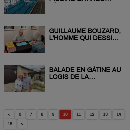
FÊTE SON
ANNIVERSAIRE AVEC
PLUSIEURS RENDEZ-
VOUS JUSQU'EN
GUILLAUME BOUZARD,
SEPTEMBRE
L'HOMME QUI DESSINE
PLUS VITE QUE SON
OMBRE
BALADE EN GÂTINE AU
LOGIS DE LA
MÉLISSIÉRE
<
6
7
8
9
10
11
12
13
14
15
>