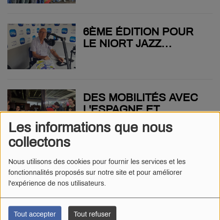
PROFESSIONNELLES
DANS LA FONCTION
PUBLIQUE
6ÈME ÉDITION POUR
LE NIORT JAZZ
FESTIVAL
DES MOBILITÉS AVEC
L'ESPAGNE ET
L'AUTRICHE POUR LÉO
Les informations que nous
DESAIVRE
collectons
DEUX-SÈVRES : 6
Nous utilisons des cookies pour fournir les services et les
fonctionnalités proposés sur notre site et pour améliorer
JARDINS
l'expérience de nos utilisateurs.
PARTICULIERS
OUVRENT CE
WEEKEND
Tout accepter
Tout refuser