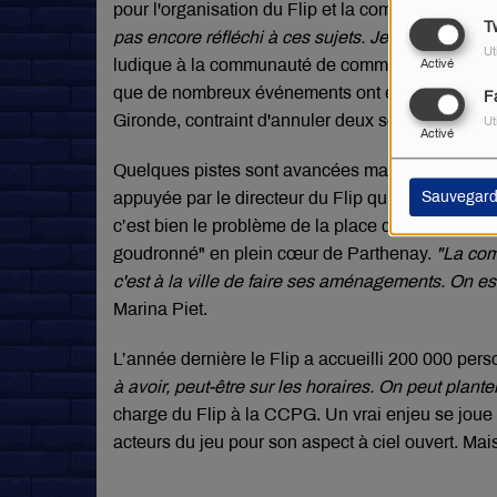
pour l'organisation du Flip et la communauté d
Tw
pas encore réfléchi à ces sujets. Je ne sais pas.
Ut
ludique à la communauté de communes de Parthe
Activé
que de nombreux événements ont été annulés la s
F
Gironde, contraint d'annuler deux soirées.
Ut
Activé
Quelques pistes sont avancées malgré tout. Mari
Sauvegard
appuyée par le directeur du Flip qui avoue que
"
c’est bien le problème de la place du Drapeau, l’
goudronné" en plein cœur de Parthenay.
"La com
c'est à la ville de faire ses aménagements. On e
Marina Piet.
L’année dernière le Flip a accueilli 200 000 per
à avoir, peut-être sur les horaires. On peut plan
charge du Flip à la CCPG. Un vrai enjeu se joue 
acteurs du jeu pour son aspect à ciel ouvert. Ma