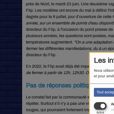
près de Niort, le mardi 23 juin. Une deuxième va
Flip. Les modèles ont encore du mal à définir l'i
degrés pour le 8 juillet, jour d’ouverture de cett
année, sur un ensemble de points d'eau disponib
directeur du Flip, à l'occasion du point presse de
plusieurs années, les questions sont posées, mai
températures augmentent.
"On a une adaptation 
fermer les différentes manifestations, du à un ép
directeur du Flip.
Les in
En 2022, le Flip avait déjà été impacté,
"il y ava
Nous utiliso
de fermer à partir de 12h, 12h30. On pouvait rouvr
et pour amél
Pas de réponses politiques sur l
Tout accep
Le constat fait par la communauté scientifique e
répéter. Surtout s’il n’y a pas une vraie prise de
A
rouges, qui pourraient fortement impacter le fes
Ut
Activé