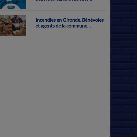
musicale
Incendies en Gironde. Bénévoles
et agents de la commune
s'activent pour récolter des dons
à Parthenay