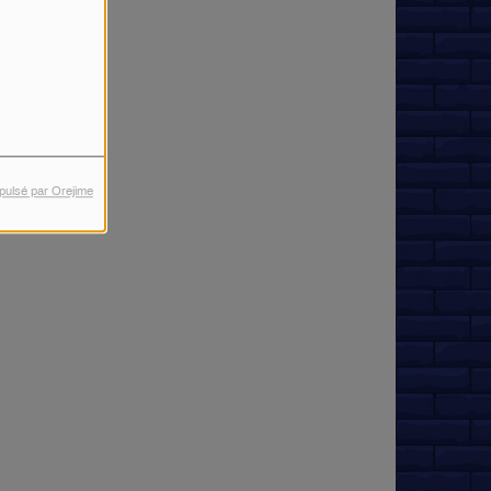
pulsé par Orejime