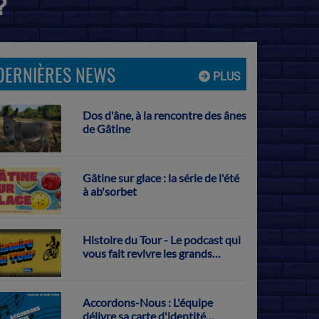
?
DERNIÈRES NEWS
PLUS
Dos d'âne, à la rencontre des ânes
de Gâtine
Gâtine sur glace : la série de l'été
à ab'sorbet
Histoire du Tour - Le podcast qui
vous fait revivre les grands
exploits français sur la Grande
Boucle
Accordons-Nous : L'équipe
délivre sa carte d'identité