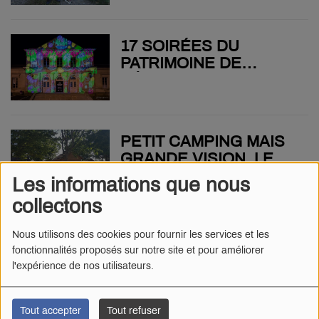
TROUPEAUX DU
POITOU-CHARENTES
17 SOIRÉES DU
PATRIMOINE DE
GÂTINE AU MENU CET
ÉTÉ
PETIT CAMPING MAIS
GRANDE VISION, LE
CAMPING DU CÉBRON
Les informations que nous
DÉMARRE SA SAISON
collectons
"IL Y A UN INTÉRÊT
Nous utilisons des cookies pour fournir les services et les
fonctionnalités proposés sur notre site et pour améliorer
POUR LA DÉMARCHE" :
l'expérience de nos utilisateurs.
LA COOPÉRATIVE DES
ÉLEVEURS BIO DU
POITOU GRANDIT UN
Tout accepter
Tout refuser