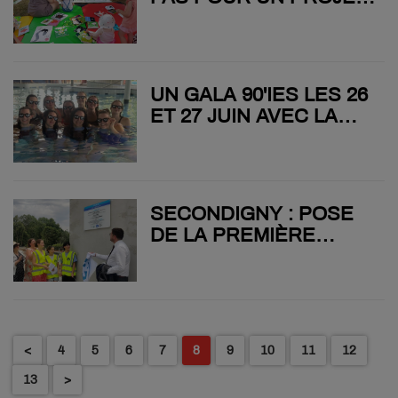
DE LECTURE DEHORS
À SAURAIS
UN GALA 90'IES LES 26
ET 27 JUIN AVEC LA
NATATION ARTISTIQUE
DU SPORT NAUTIQUE
PARTHENAISIEN
SECONDIGNY : POSE
DE LA PREMIÈRE
PIERRE POUR LE
FUTUR COLLÈGE IDA-
GRINSPAN
<
4
5
6
7
8
9
10
11
12
13
>