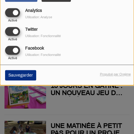
PEU PLUS CHAQUE
BALADE EN GÂTINE À
ANNÉE
Analytics
LA CARROSSERIE
Utilisation: Analyse
VEILON
Activé
Twitter
Utilisation: Fonctionnalité
Activé
EN ROUTE POUR LES
Facebook
JEUX OLYMPIQUES...
Utilisation: Fonctionnalité
Activé
DES MÉTIERS POUR
CES 3 JEUNES DE LA
CHAMBRE DES
Propulsé par Orejime
Sauvegarder
MÉTIERS ET DE
15 JOURS EN GÂTINE :
L'ARTISANAT DE
UN NOUVEAU JEU DE
PARTHENAY
SOCIÉTÉ POUR
DÉCOUVRIR LE
PATRIMOINE DE
GÂTINE
UNE MATINÉE À PETIT
PAS POUR UN PROJET