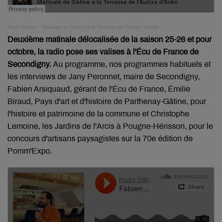
Radio Gâtine
·
Matinale de Gâtine à la Terrasse de l'Autize d'Ardin
Deuxième matinale délocalisée de la saison 25-26 et pour
octobre, la radio pose ses valises à l'
É
cu de France de
Secondigny.
Au programme, nos programmes habituels et
les interviews de
Jany
Peronnet
, maire de Secondigny,
Fabien
Arsiquaud
, gérant de l'Écu de France, Émilie
Biraud
, Pays d'art et d'histoire de
Parthenay-Gâtine
, pour
l'histoire et patrimoine de la commune et Christophe
Lemoine, les Jardins de l'Arcis à Pougne-Hérisson, pour le
concours d'artisans paysagistes
sur la 70e édition de 
Pomm'Expo.