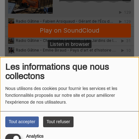
Les informations que nous
collectons
Nous utilisons des cookies pour fournir les services et les
fonctionnalités proposés sur notre site et pour améliorer
l'expérience de nos utilisateurs.
Radio Gâtine
·
Matinale de Gâtine à l'Écu de France de Secondigny
Première matinale délocalisée de la saison et pour
Tout accepter
Tout refuser
septembre, la radio pose ses valises à l'auberge Sainte
Analytics
Catherine de Saint-Loup-Lamairé.
Au programme, nos