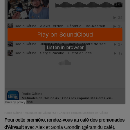
Radio Gâtine
·
Matinales de Gâtine #2 : Chez les copains Mazières-en-Gâtine
Pour cette première, rendez-vous au café des promenades
d'Airvault
avec Alex et Sonia Grondin (gérant du café),