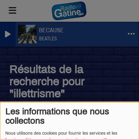
BECAUSE
BEATLES
Résultats de la
recherche pour
"illettrisme"
Les informations que nous
collectons
ACTUALITÉS
VOIR PLUS
Nous utilisons des cookies pour fournir les services et les