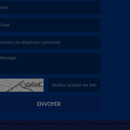
e nom est obligatoire. )
’email est obligatoire. )
e message est obligatoire. )
(Captcha invalide. )
ENVOYER