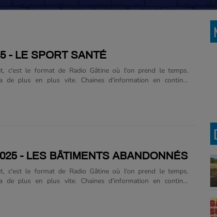
25 - LE SPORT SANTÉ
t, c'est le format de Radio Gâtine où l'on prend le temps.
va de plus en plus vite. Chaines d'information en continu,
ux, course aux clics. En radio, c'est un peu pareil, un journal
tes, un reportage ou un flash dure en moyenne deux minutes.
 fait le choix de prendre le temps pour aborder des sujets
, ou des sujets qui méritent d'y consacrer un temps plus long.
ujets colleront à l'actualité, mais on fera aussi des pas de côté
esser à des sujets que l'on ne traite pas au quotidien. Sur les
2025 - LES BÂTIMENTS ABANDONNÉS
t, c'est le format de Radio Gâtine où l'on prend le temps.
va de plus en plus vite. Chaines d'information en continu,
ux, course aux clics. En radio, c'est un peu pareil, un journal
nutes, un reportage ou un flash dure en moyenne deux
io Gâtine fait le choix de prendre le temps pour aborder des