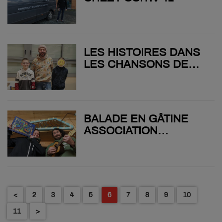
LES HISTOIRES DANS
LES CHANSONS DE
CYRIL MAGUY
BALADE EN GÂTINE
ASSOCIATION
TAPTAPO
<
2
3
4
5
6
7
8
9
10
11
>