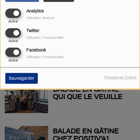
BALADE EN GÂTINE À
Analytics
LA FABRIK
Utilisation: Analyse
Activé
Twitter
Utilisation: Fonctionnalité
Activé
BALADE EN GÂTINE
Facebook
ALPHA BULLES
Utilisation: Fonctionnalité
Activé
Propulsé par Orejime
Sauvegarder
BALADE EN GÂTINE
QUI QUE LE VEUILLE
BALADE EN GÂTINE
CHEZ POSITIV'41