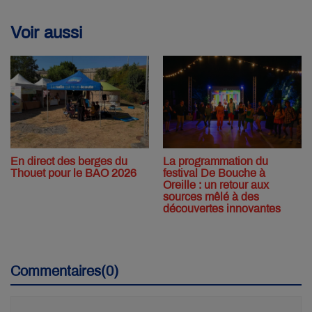
Voir aussi
En direct des berges du
La programmation du
Thouet pour le BAO 2026
festival De Bouche à
Oreille : un retour aux
sources mêlé à des
découvertes innovantes
Commentaires(0)