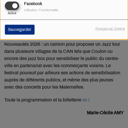
Facebook
Utilisation: Fonctionnalité
Activé
Propulsé par Orejime
Sauvegarder
Radio Gâtine
·
Grand Format - Niort Jazz Festival
Nouveautés 2026 : un camion pour proposer un Jazz tour
dans plusieurs villages de la CAN tels que Coulon ou
encore des jazz box pour sensibiliser le public du centre-
ville en partenariat avec les commerçants voisins. Le
festival poursuit par ailleurs ses actions de sensibilisation
auprès de différents publics, et même des plus jeunes
avec des concerts pour les Maternelles.
Toute la programmation et la billetterie
ici !
Marie-Cécile AMY