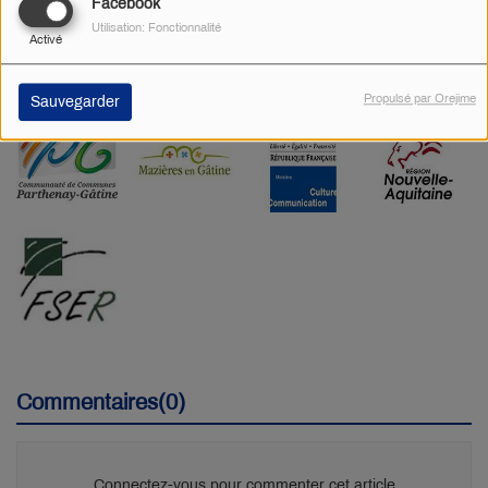
Facebook
Utilisation: Fonctionnalité
Activé
Propulsé par Orejime
Sauvegarder
Commentaires(0)
Connectez-vous pour commenter cet article