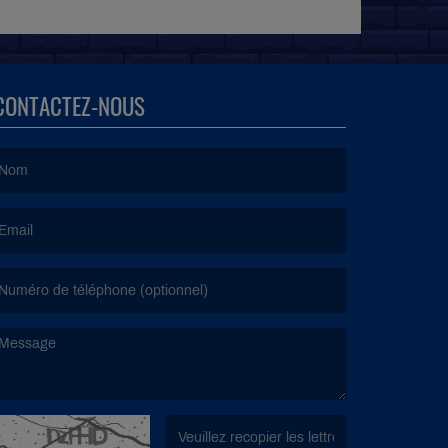
CONTACTEZ-NOUS
e nom est obligatoire. )
’email est obligatoire. )
e message est obligatoire. )