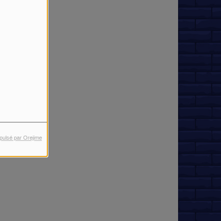
pulsé par Orejime