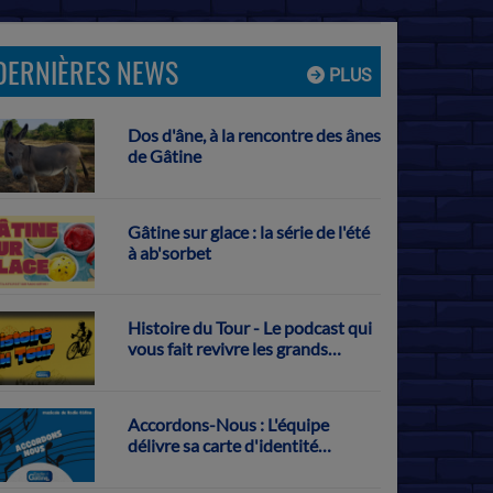
DERNIÈRES NEWS
PLUS
Dos d'âne, à la rencontre des ânes
de Gâtine
Gâtine sur glace : la série de l'été
à ab'sorbet
Histoire du Tour - Le podcast qui
vous fait revivre les grands
exploits français sur la Grande
Boucle
Accordons-Nous : L'équipe
délivre sa carte d'identité
musicale