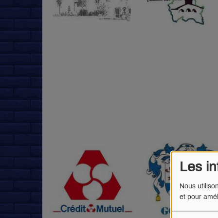
Les in
Nous utiliso
et pour amél