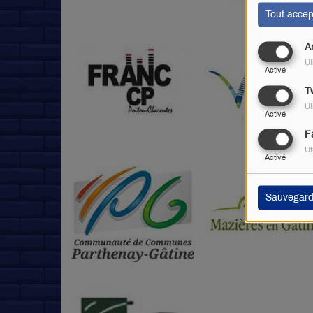
Tout accep
A
Ut
Activé
Tw
Ut
Activé
F
Ut
Activé
Sauvegard