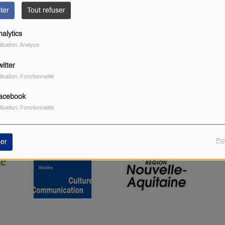
ter
Tout refuser
nalytics
ilisation: Analyse
itter
ilisation: Fonctionnalité
acebook
ilisation: Fonctionnalité
Pro
er