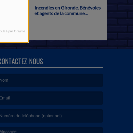
Incendies en Gironde. Bénévoles
et agents de la commune
s'activent pour récolter des dons
à Parthenay
pulsé par Orejime
CONTACTEZ-NOUS
e nom est obligatoire. )
’email est obligatoire. )