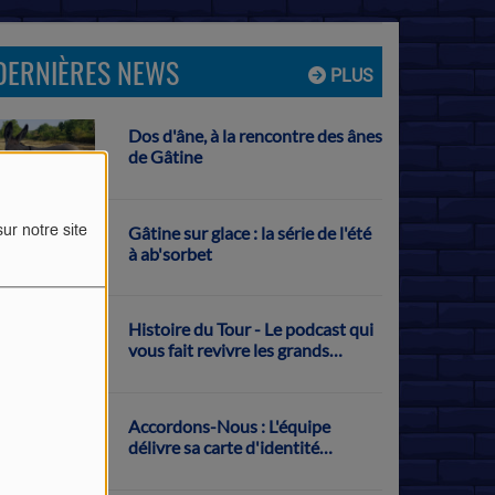
DERNIÈRES NEWS
PLUS
Dos d'âne, à la rencontre des ânes
de Gâtine
Gâtine sur glace : la série de l'été
ur notre site
à ab'sorbet
Histoire du Tour - Le podcast qui
vous fait revivre les grands
exploits français sur la Grande
Boucle
Accordons-Nous : L'équipe
délivre sa carte d'identité
musicale