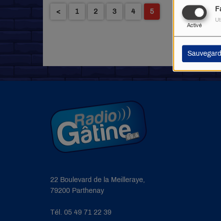
F
<
1
2
3
4
5
Ut
Activé
Sauvegard
22 Boulevard de la Meilleraye,
79200 Parthenay
Tél. 05 49 71 22 39