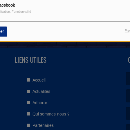
acebook
ilisation: Fonctionnalité
Pro
er
LIENS UTILES
Accueil
(L
Actualités
Adhérer
(L
Qui sommes-nous ?
Partenaires