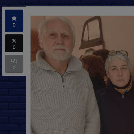
0
0
0