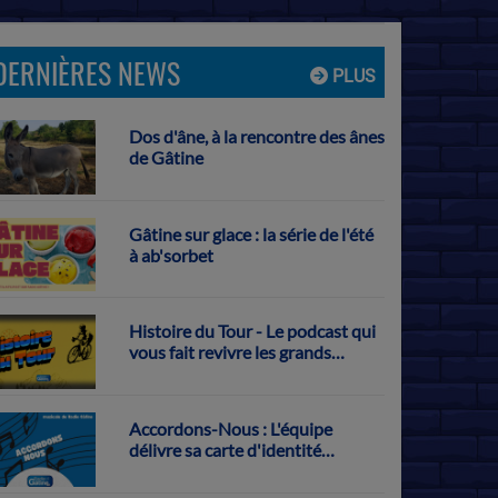
DERNIÈRES NEWS
PLUS
Dos d'âne, à la rencontre des ânes
de Gâtine
Gâtine sur glace : la série de l'été
à ab'sorbet
Histoire du Tour - Le podcast qui
vous fait revivre les grands
exploits français sur la Grande
Boucle
Accordons-Nous : L'équipe
délivre sa carte d'identité
musicale