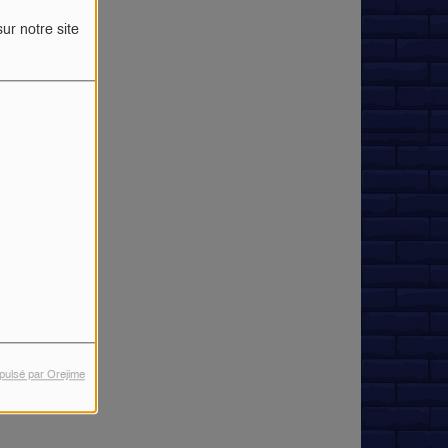
ur notre site
pulsé par Orejime