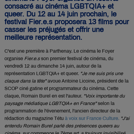
consacré au cinéma LGBTQIA+ et
queer. Du 12 au 14 juin prochain, le
festival Fier.e.s proposera 13 films pour
casser les préjugés et offrir une
meilleure représentation.
C'est une première à Parthenay. Le cinéma le Foyer
organise
Fier.e.s
son premier festival de cinéma, du
vendredi 12 au dimanche 14 juin, autour de la
représentation LGBTQIA+ et queer.
"Je me suis pris une
claque dans la tête"
avoue Antoine Licoine, président de la
SCOP ciné gatine et programmateur du cinéma. Cette
claque, Romain Burel en est l'auteur.
"Voix importante du
paysage médiatique LGBTQIA+ en France"
selon la
programmation de l'évenement, l'ancien directeur de la
rédaction du magazine Tétu
à voix sur France Culture.
"J'ai
entendu Romain Burel parlé des présences queers au
cinéma, sur commence le 7ème art, a toujours invisibilisé,