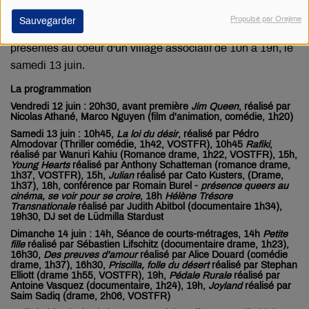
associations, le Refuge, Nous Toutes 79, Le Planning
Propulsé par Orejime
Sauvegarder
Familial, Thou'arc-en-ciel, Amnesty Internationale, seront
présentes au coeur d'un village associatif de 10h à 19h, le
samedi 13 juin.
La programmation
Vendredi 12 juin : 20h30, avant première
Jim Queen
, réalisé par
Nicolas Athané, Marco Nguyen (film d'animation, comédie, 1h20)
Samedi 13 juin : 10h45,
La loi du désir
, réalisé par Pédro
Almodovar (Thriller comédie, 1h42, VOSTFR), 10h45
Rafiki
,
réalisé par Wanuri Kahiu (Romance drame, 1h22, VOSTFR), 15h,
Young Hearts
réalisé par Anthony Schatteman (romance drame,
1h37, VOSTFR), 15h,
Julian
réalisé par Cato Kusters, (Drame,
1h37), 18h, conférence par Romain Burel -
présence queers au
cinéma, se voir pour se croire
, 18h
Hélène Trésore
Transnationale
réalisé par Judith Abitbol (documentaire 1h34),
19h30, DJ set de Lüdmilla Stardust
Dimanche 14 juin : 14h, Séance de courts-métrages, 14h
Petite
fille
réalisé par Sébastien Lifschitz (documentaire drame, 1h23),
16h30,
Des preuves d'amour
réalisé par Alice Douard (comédie
drame, 1h37), 16h30,
Priscilla, folle du désert
réalisé par Stephan
Elliott (drame 1h55, VOSTFR), 19h,
Pédale Rurale
réalisé par
Antoine Vasquez (documentaire, 1h24), 19h,
Joyland
réalisé par
Saim Sadiq (drame, 2h06, VOSTFR)