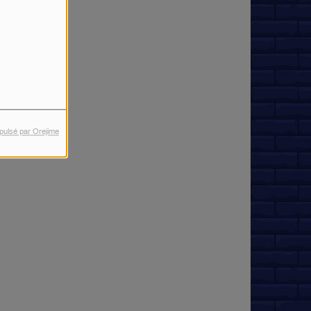
pulsé par Orejime