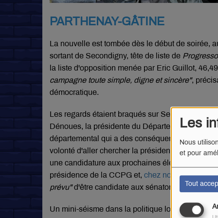
PARTHENAY-GÂTINE
La nouvelle est tombée dès le début de soirée, a
sortant de Secondigny, tête de liste de
Progress
la liste d'opposition menée par Eric Guillot, 46,
campagne toute simple, digne et sincère"
, précis
démocratique.
Les regards étaient braqués sur Secondigny depui
Les in
Dénoues, la présidente du Département. Une défai
départemental qui a des conséquences au-delà d
Nous utiliso
volonté d'aller chercher la présidence de la c
et pour amél
une candidature aux prochaines élections sénatori
présidence de la CCPG et,
chez nos confrères d
Tout accep
prévu"
d'être candidate aux sénatoriales de 2026
A
Un mini-séisme dans la politique locale qui s'est 
Ut