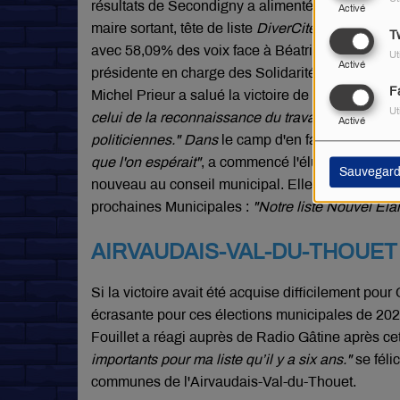
résultats de Secondigny a alimenté les discussi
Activé
maire sortant, tête de liste
DiverCité
repart pour u
Tw
avec 58,09% des voix face à Béatrice Largeau, 4
Ut
Activé
présidente en charge des Solidarités au Départ
F
Michel Prieur a salué la victoire de son vice-pré
Ut
celui de la reconnaissance du travail effectué, d
Activé
politiciennes." Dans
le camp d'en face, réaction 
que l'on espérait"
, a commencé l'élue d'oppositi
Sauvegard
nouveau au conseil municipal. Elle a conclu en 
prochaines Municipales :
"Notre liste Nouvel Éla
AIRVAUDAIS-VAL-DU-THOUET
Si la victoire avait été acquise difficilement pour 
écrasante pour ces élections municipales de 2026
Fouillet a réagi auprès de Radio Gâtine après cett
importants pour ma liste qu’il y a six ans."
se féli
communes de l'Airvaudais-Val-du-Thouet.