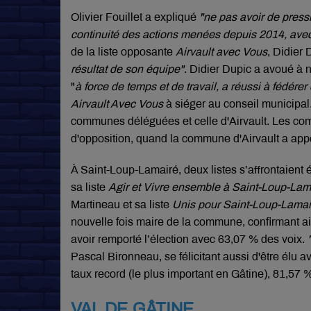
Olivier Fouillet a expliqué
"
ne pas avoir de pressi
continuité des actions menées depuis 2014, avec
de la liste opposante
Airvault avec Vous
, Didier
résultat de son équipe"
. Didier Dupic a avoué à 
"
à force de temps et de travail, a réussi à fédérer 
Airvault Avec Vous
à siéger au conseil municipal
communes déléguées et celle d'Airvault. Les com
d'opposition, quand la commune d'Airvault a appor
À Saint-Loup-Lamairé, deux listes s’affrontaient
sa liste
Agir et Vivre ensemble à Saint-Loup-Lam
Martineau et sa liste
Unis pour Saint-Loup-Lamai
nouvelle fois maire de la commune, confirmant ai
avoir remporté l’élection avec 63,07 % des voix.
Pascal Bironneau, se félicitant aussi d'être élu 
taux record (le plus important en Gâtine), 81,57 
VAL DE GÂTINE