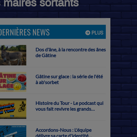
s maires sortants
DERNIÈRES NEWS
PLUS
Dos d'âne, à la rencontre des ânes
de Gâtine
Gâtine sur glace : la série de l'été
à ab'sorbet
Histoire du Tour - Le podcast qui
vous fait revivre les grands
exploits français sur la Grande
Boucle
Accordons-Nous : L'équipe
délivre sa carte d'identité