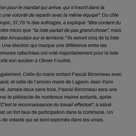
on pour le mandat qui arrive, qui s’inscrit dans la
 une volonté de repartir avec la même équipe".
Du côté
 Dupic, 37,79 % des suffrages, a expliqué
"être content du
notre micro que
"la liste partait de pas grand-chose"
, mais
des Airvaudais sur le territoire."
Ils seront cinq de la liste
. Une élection qui marque une différence entre les
munes rattachées ont voté majoritairement pour la liste
té son soutien à Olivier Fouillet.
 également. Celle du maire sortant Pascal Bironneau avec
airé,
et celle de l’ancien maire de Lageon Jean-Yann
ré
. Jamais deux sans trois, Pascal Bironneau sera une
nsi le plébiscite de nombreux maires sortants, après
"C'est la reconnaissance du travail effectué"
, a salué
avec un fort taux de participation dans la commune. Un
% de votants qui se sont exprimés dans les urnes.