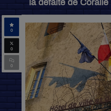
la défaite de Coralie
0
0
0