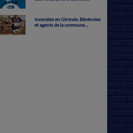
musicale
Incendies en Gironde. Bénévoles
et agents de la commune
s'activent pour récolter des dons
à Parthenay