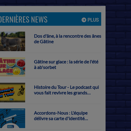
DERNIÈRES NEWS
PLUS
Dos d'âne, à la rencontre des ânes
de Gâtine
Gâtine sur glace : la série de l'été
à ab'sorbet
Histoire du Tour - Le podcast qui
vous fait revivre les grands
exploits français sur la Grande
Boucle
Accordons-Nous : L'équipe
délivre sa carte d'identité
musicale