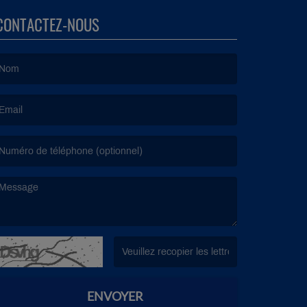
CONTACTEZ-NOUS
e nom est obligatoire. )
’email est obligatoire. )
e message est obligatoire. )
(Captcha invalide. )
ENVOYER