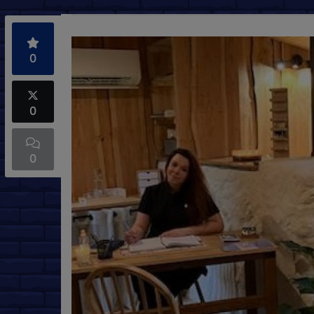
0
0
0