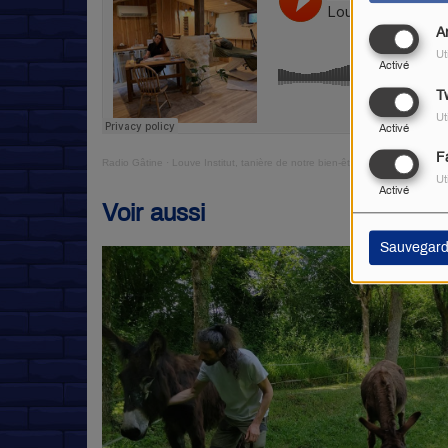
A
Ut
Activé
Tw
Ut
Activé
F
Radio Gâtine
·
Louve Institut, tanière de notre bien-être
Ut
Activé
Voir aussi
Sauvegard