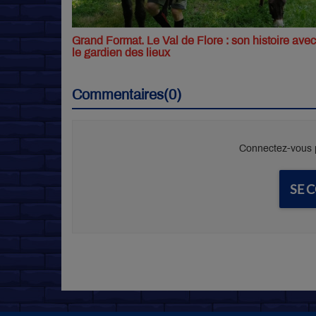
Grand Format. Le Val de Flore : son histoire avec
le gardien des lieux
Commentaires(0)
Connectez-vous p
SE 