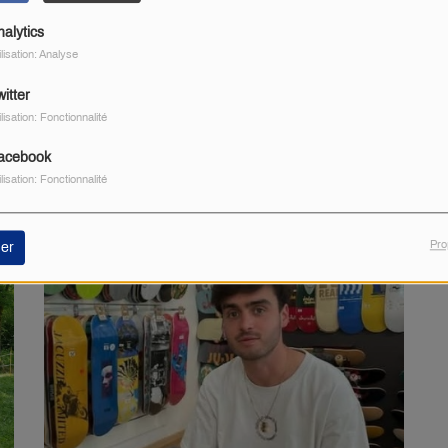
nalytics
ilisation: Analyse
itter
ilisation: Fonctionnalité
acebook
ilisation: Fonctionnalité
Pro
er