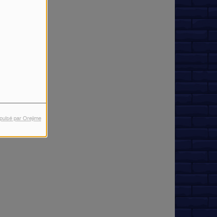
pulsé par Orejime