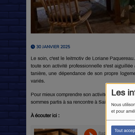
30 JANVIER 2025
Le soin, c'est le leitmotiv de Loriane Paquereau.
toute son activité professionnelle s'est aiguillé
tanière, une dépendance de son propre logemen
variés.
Les in
Pour mieux comprendre son activité, et les raiso
sommes partis à sa rencontre à Saint-Pardoux-S
Nous utiliso
et pour amél
À écouter ici :
Tout accep