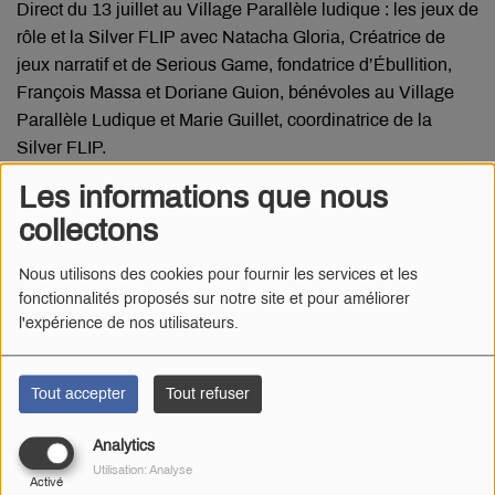
Direct du 13 juillet au Village Parallèle ludique : les jeux de
rôle et la Silver FLIP avec Natacha Gloria, Créatrice de
jeux narratif et de Serious Game, fondatrice d’Ébullition,
François Massa et Doriane Guion, bénévoles au Village
Parallèle Ludique et Marie Guillet, coordinatrice de la
Silver FLIP.
Les informations que nous
collectons
Nous utilisons des cookies pour fournir les services et les
fonctionnalités proposés sur notre site et pour améliorer
l'expérience de nos utilisateurs.
Tout accepter
Tout refuser
Analytics
Utilisation: Analyse
Activé