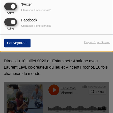
Twitter
Utilisation: Fonctionnalité
Activé
Facebook
Utilisation: Fonctionnalité
Activé
Propulsé par Orejime
Sauvegarder
Radio Gâtine
·
Direct du 13 juillet au Village Parallèle ludique : les jeux de rôle et la Silver FLIP
Direct du 10 juillet 2026 à l'Estaminet : Abalone avec
Laurent Levi, co-créateur du jeu et Vincent Frochot, 10 fois
champion du monde.