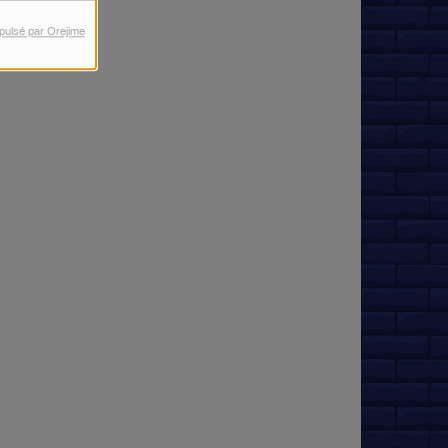
pulsé par Orejime