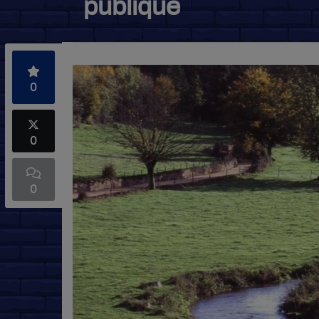
publique
0
0
0