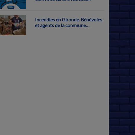
musicale
Incendies en Gironde. Bénévoles
et agents de la commune
s'activent pour récolter des dons
à Parthenay