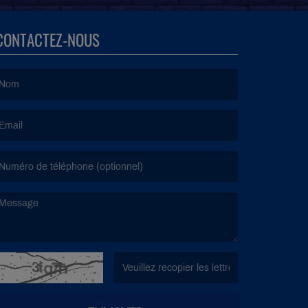
CONTACTEZ-NOUS
e nom est obligatoire. )
’email est obligatoire. )
e message est obligatoire. )
(Captcha invalide. )