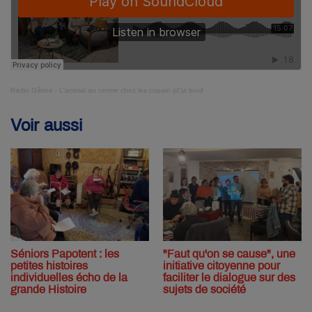
Radio Gâtine
·
L'animal au centre chez les copain (d')à bord
Voir aussi
Séniors Papotent : les
"Faut qu'on se cause", une
petites histoires
initiative citoyenne pour
individuelles écho de la
faciliter le dialogue sur des
grande Histoire
sujets de société