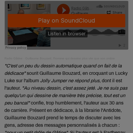
Radio Gâtine
·
Guillaume Bouzard, l'homme qui dessine plus vite que son ombre
"C'est un peu du dessin automatique quand on fait de la
dédicace"
sourit Guillaume Bouzard, en croquant un Lucky
Luke sur l'album
Jolly Jumper ne répond plus
, dont il est
l'auteur.
"Au niveau dessin, c'est assez jeté. Je ne suis pas
quelqu'un qui dessine de manière très précise, tout est un
peu bancal"
confie, trop humblement, l'auteur aux 30 ans
de carrière. Présent en dédicace, à la librairie l'Antidote,
Guillaume Bouzard prend le temps de discuter avec les
gens, adresse des messages personnalisés à chacun :
"pour un petit drôle de Gâtine".
Si l'auteur est à Parthenay,