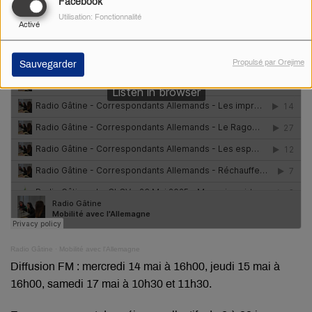
Facebook
Utilisation: Fonctionnalité
Activé
Propulsé par Orejime
Sauvegarder
Radio Gâtine
·
Mobilité avec l'Allemagne
Diffusion FM : mercredi 14 mai à 16h00, jeudi 15 mai à
16h00, samedi 17 mai à 10h30 et 11h30.