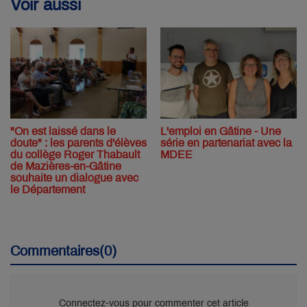
Voir aussi
"On est laissé dans le
L'emploi en Gâtine - Une
doute" : les parents d'élèves
série en partenariat avec la
du collège Roger Thabault
MDEE
de Mazières-en-Gâtine
souhaite un dialogue avec
le Département
Commentaires(0)
Connectez-vous pour commenter cet article