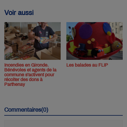
Voir aussi
Incendies en Gironde.
Les balades au FLIP
Bénévoles et agents de la
commune s'activent pour
récolter des dons à
Parthenay
Commentaires(0)