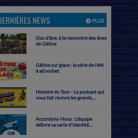
DERNIÈRES NEWS
PLUS
Dos d'âne, à la rencontre des ânes
de Gâtine
Gâtine sur glace : la série de l'été
à ab'sorbet
Histoire du Tour - Le podcast qui
vous fait revivre les grands
exploits français sur la Grande
Boucle
Accordons-Nous : L'équipe
délivre sa carte d'identité
musicale