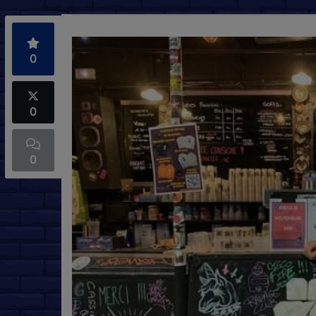
0
0
0