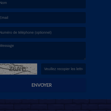
e nom est obligatoire. )
’email est obligatoire. )
e message est obligatoire. )
(Captcha invalide. )
ENVOYER