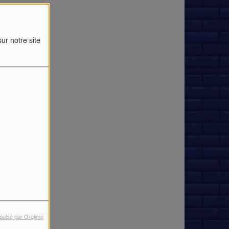
ur notre site
pulsé par Orejime