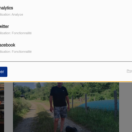
nalytics
ilisation: Analyse
itter
ilisation: Fonctionnalité
acebook
ilisation: Fonctionnalité
Pro
er