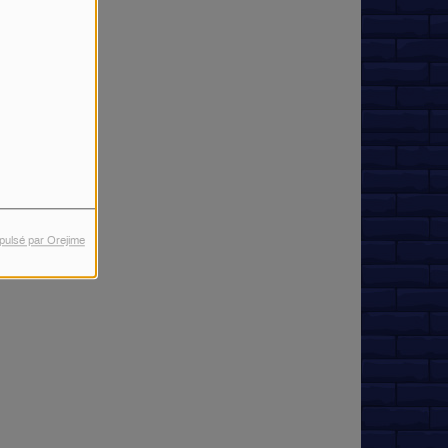
pulsé par Orejime