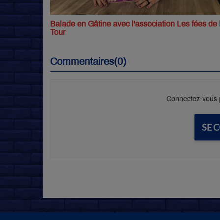
Balade en Gâtine avec l'association Les fées de 
Tour
Commentaires(0)
Connectez-vous p
SE 