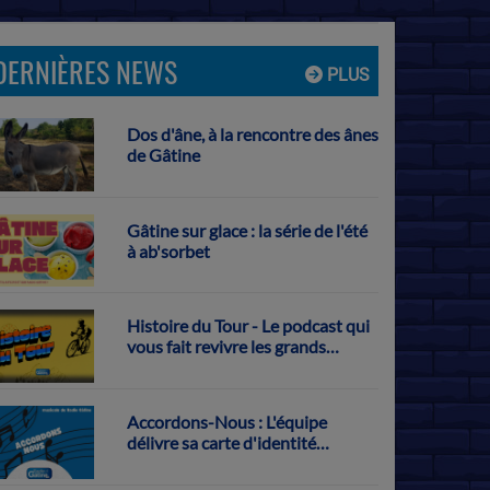
DERNIÈRES NEWS
PLUS
Dos d'âne, à la rencontre des ânes
de Gâtine
Gâtine sur glace : la série de l'été
à ab'sorbet
Histoire du Tour - Le podcast qui
vous fait revivre les grands
exploits français sur la Grande
Boucle
Accordons-Nous : L'équipe
délivre sa carte d'identité
musicale