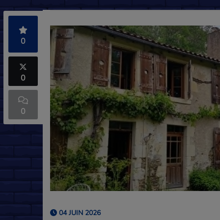
0
0
0
04 JUIN 2026