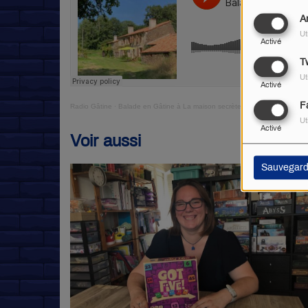
A
Ut
Activé
Tw
Ut
Activé
F
Radio Gâtine
·
Balade en Gâtine à La maison secrète
Ut
Activé
Voir aussi
Sauvegard