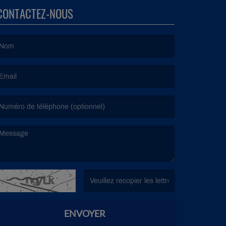
CONTACTEZ-NOUS
e nom est obligatoire. )
’email est obligatoire. )
e message est obligatoire. )
(Captcha invalide. )
ENVOYER