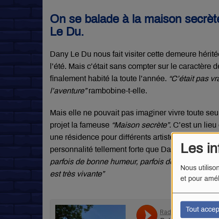
On se balade à la maison secrèt
Le Du.
Dany Le Du nous fait visiter cette demeure héri
l’été. Mais c’était sans compter sur le caractère 
finalement habité la toute l’année.
“C’était pas v
l’aventure”
rambobine-t-elle.
Mais elle ne pouvait pas imaginer vivre toute se
projet la fameuse
“Maison secrète”
. C’est un lie
une résidence pour différents artistes qui recher
Les in
personnalité tellement forte que Dany Le Du à so
parfois de bonne humeur, parfois de mauvaise hum
Nous utiliso
est très vivante”
et pour amél
Tout accep