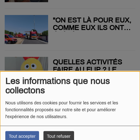
SYNDICAT MIXTE DES
EAUX DE GÂTINE
"ON EST LÀ POUR EUX,
COMME EUX ILS ONT
ÉTÉ LÀ POUR NOUS" :
ÉLAN DE SOLIDARITÉ
APRÈS L'INCENDIE À
LA SORTIE DE
QUELLES ACTIVITÉS
PARTHENAY
FAIRE AU FLIP ? LE
TOP 5 DE LA
Les informations que nous
RÉDACTION
collectons
"C'EST TOUJOURS
Nous utilisons des cookies pour fournir les services et les
fonctionnalités proposés sur notre site et pour améliorer
ÉMOUVANT DE VOIR
l'expérience de nos utilisateurs.
LES ÉLÈVES DANS LA
JOIE" : LES RÉSULTATS
DU BAC SONT TOMBÉS
Tout accepter
Tout refuser