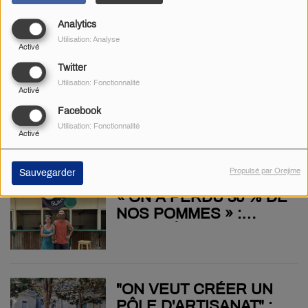
À ERNEST PÉROCHON
EN RAISON DES
Analytics
FORTES CHALEURS,
Utilisation: Analyse
LE FLIP ADAPTE SES
Activé
HORAIRES
Twitter
D'OUVERTURE
Utilisation: Fonctionnalité
Activé
LE PROJET DE PARC
Facebook
NATUREL RÉGIONAL A
Utilisation: Fonctionnalité
Activé
FRANCHI L'ÉTAPE DE
L'ENQUÊTE PUBLIQUE
Propulsé par Orejime
Sauvegarder
« ON A PERDU 30 % DE
NOS POMMES » :
MALGRÉ LA CANICULE,
LA CIDRERIE DE
GÂTINE OUVRE SES
PORTES
"ON VEUT CRÉER UN
PÔLE D'ARTISANAT" :