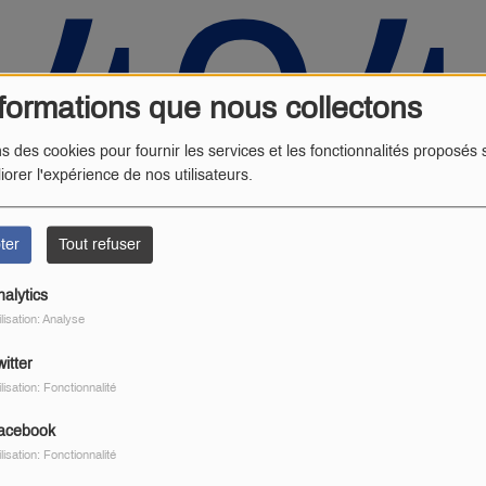
404
formations que nous collectons
ns des cookies pour fournir les services et les fonctionnalités proposés s
iorer l'expérience de nos utilisateurs.
ter
Tout refuser
nalytics
ilisation: Analyse
 vous avez rencontré une e
itter
ilisation: Fonctionnalité
Il semble que la page que vous recherchez n’existe plus.
acebook
ilisation: Fonctionnalité