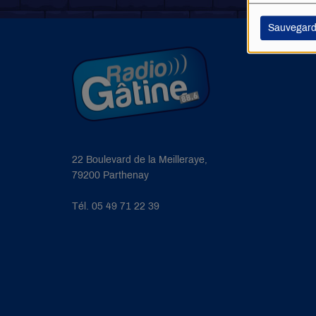
Sauvegard
22 Boulevard de la Meilleraye,
79200 Parthenay
Tél. 05 49 71 22 39