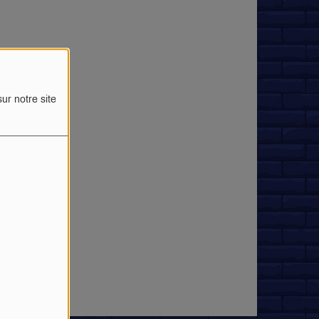
ur notre site
rreur.