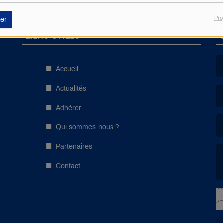
Pro
er
LIENS UTILES
Accueil
(L
Actualités
Adhérer
(L
Qui sommes-nous ?
Partenaires
Contact
(L