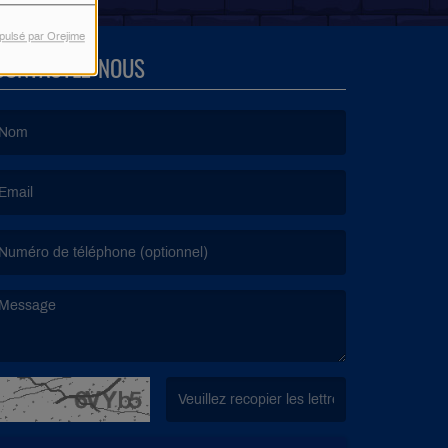
pulsé par Orejime
CONTACTEZ-NOUS
e nom est obligatoire. )
’email est obligatoire. )
e message est obligatoire. )
(Captcha invalide. )