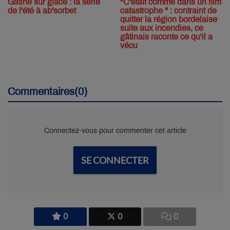
Gâtine sur glace : la série
"C'était comme dans un film
de l'été à ab'sorbet
catastrophe " : contraint de
quitter la région bordelaise
suite aux incendies, ce
gâtinais raconte ce qu'il a
vécu
Commentaires(0)
Connectez-vous pour commenter cet article
SE CONNECTER
0
0
0