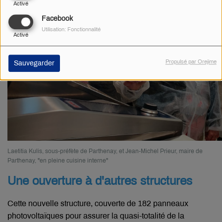
Activé
Facebook
Utilisation: Fonctionnalité
Activé
Propulsé par Orejime
Sauvegarder
Laetitia Kulis, sous-préfète de Parthenay, et Jean-Michel Prieur, maire de
Parthenay, "en pleine cuisine interne"
Une ouverture à d'autres structures
Cette nouvelle structure, couverte de 182 panneaux
photovoltaïques pour assurer la quasi-totalité de la