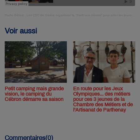
Radio Gâtine
·
Les CSC de Gâtine organisent la "Parth'aux trésors" pour aider les jeunes à mieux connaitre les acteurs institutionnels
Voir aussi
Petit camping mais grande
En route pour les Jeux
vision, le camping du
Olympiques... des métiers
Cébron démarre sa saison
pour ces 3 jeunes de la
Chambre des Métiers et de
l'Artisanat de Parthenay
Commentaires(0)