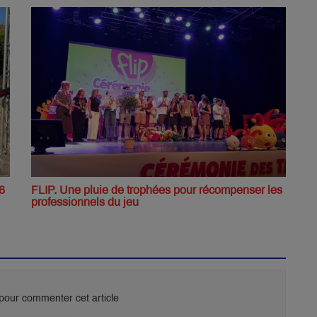
6
FLIP. Une pluie de trophées pour récompenser les
professionnels du jeu
our commenter cet article