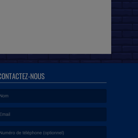
CONTACTEZ-NOUS
e nom est obligatoire. )
’email est obligatoire. )