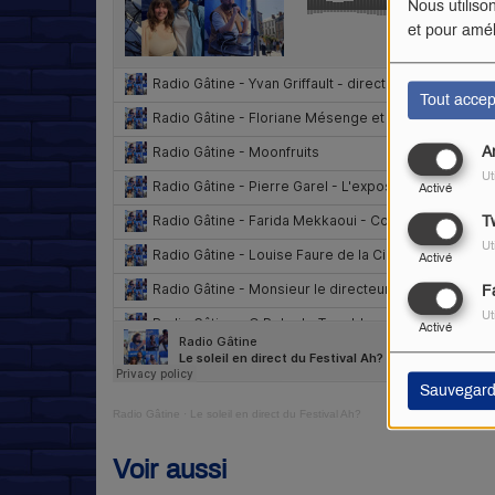
Nous utiliso
et pour amél
Tout accep
A
Ut
Activé
Tw
Ut
Activé
F
Ut
Activé
Sauvegard
Radio Gâtine
·
Le soleil en direct du Festival Ah?
Voir aussi