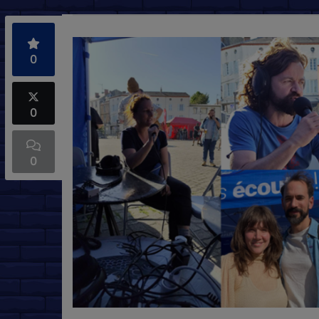
0
0
0