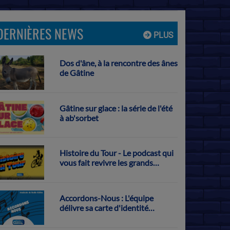
DERNIÈRES NEWS
PLUS
Dos d'âne, à la rencontre des ânes
de Gâtine
Gâtine sur glace : la série de l'été
à ab'sorbet
Histoire du Tour - Le podcast qui
vous fait revivre les grands
exploits français sur la Grande
Boucle
Accordons-Nous : L'équipe
délivre sa carte d'identité
musicale