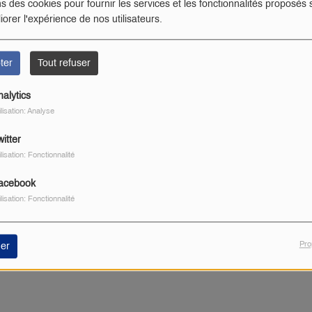
ns des cookies pour fournir les services et les fonctionnalités proposés s
iorer l'expérience de nos utilisateurs.
ter
Tout refuser
nalytics
ilisation: Analyse
itter
ilisation: Fonctionnalité
acebook
ilisation: Fonctionnalité
Pro
er