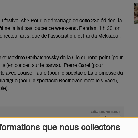
u festival Ah? Pour le démarrage de cette 23e édition, la
il ne fallait pas louper ce week-end. Pendant 1 h 30, on
directeur artistique de l'association, et Farida Mekkaoui,
et Maxime Gorbatchevsky de la Cie du rond-point (pour
ts (en concert sur le parvis), Pierre Garel (pour
pête avec Louise Faure (pour le spectacle La promesse du
ffartigue (pour le spectacle Beethoven metallo vivace),
le).
formations que nous collectons