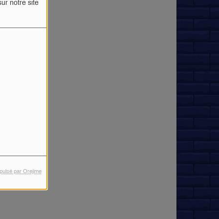
ur notre site
pulsé par Orejime