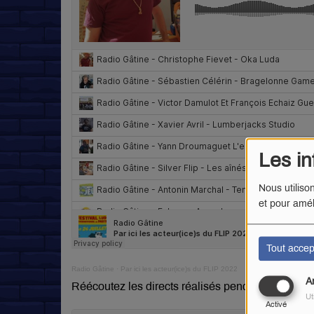
Les in
Nous utiliso
et pour amél
Tout accep
Radio Gâtine
·
Par ici les acteur(ice)s du FLIP 2022
A
Réécoutez les directs réalisés pendant le festival
Ut
Activé