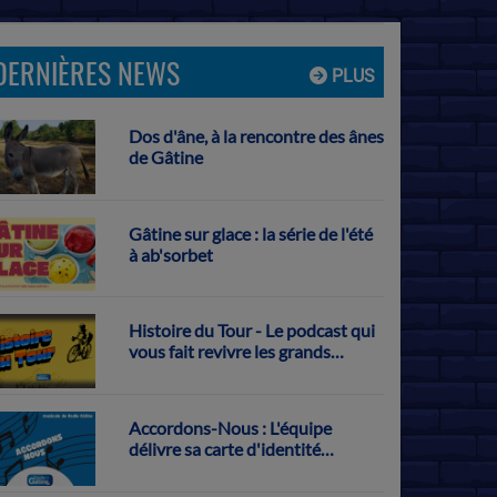
DERNIÈRES NEWS
PLUS
Dos d'âne, à la rencontre des ânes
de Gâtine
Gâtine sur glace : la série de l'été
à ab'sorbet
Histoire du Tour - Le podcast qui
vous fait revivre les grands
exploits français sur la Grande
Boucle
Accordons-Nous : L'équipe
délivre sa carte d'identité
musicale