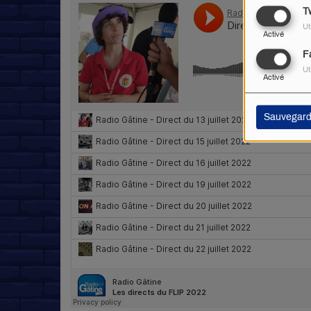
Tw
Ut
Activé
F
Ut
Activé
Sauvegard