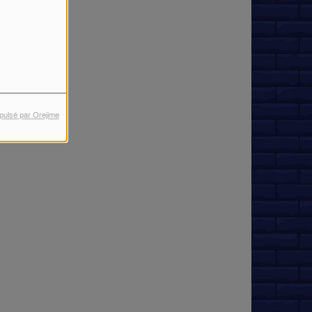
pulsé par Orejime