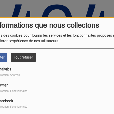
404
formations que nous collectons
ns des cookies pour fournir les services et les fonctionnalités proposés s
iorer l'expérience de nos utilisateurs.
ter
Tout refuser
nalytics
ilisation: Analyse
 vous avez rencontré une e
itter
ilisation: Fonctionnalité
Il semble que la page que vous recherchez n’existe plus.
acebook
ilisation: Fonctionnalité