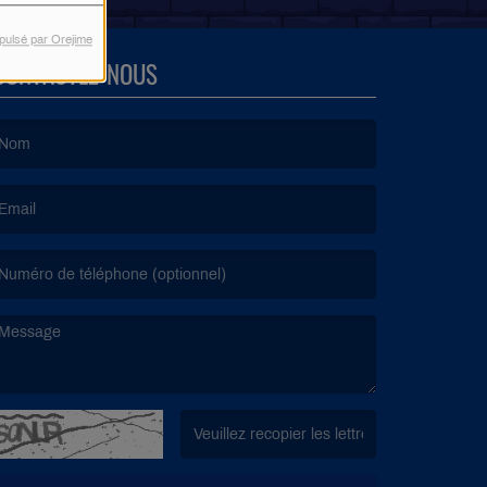
pulsé par Orejime
CONTACTEZ-NOUS
e nom est obligatoire. )
’email est obligatoire. )
e message est obligatoire. )
(Captcha invalide. )