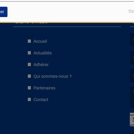
Pro
er
LIENS UTILES
Accueil
(L
Actualités
Adhérer
(L
Qui sommes-nous ?
Partenaires
Contact
(L