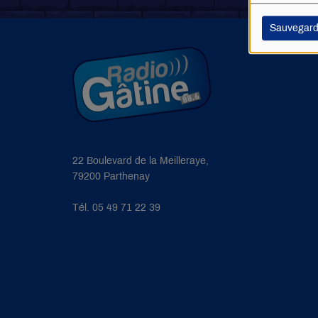
Sauvegard
22 Boulevard de la Meilleraye,
79200 Parthenay
Tél. 05 49 71 22 39