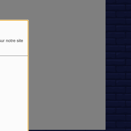
ur notre site
rreur.